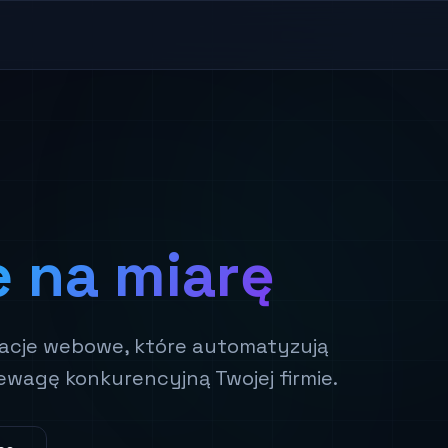
e na miarę
kacje webowe, które automatyzują
ewagę konkurencyjną Twojej firmie.