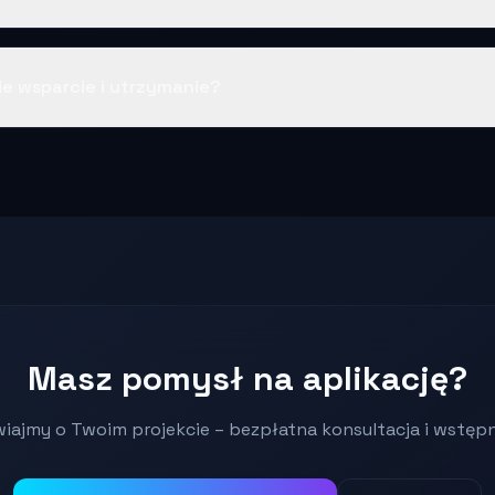
ie wsparcie i utrzymanie?
Masz pomysł na aplikację?
iajmy o Twoim projekcie – bezpłatna konsultacja i wstęp