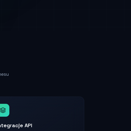
nesu
ntegracje API