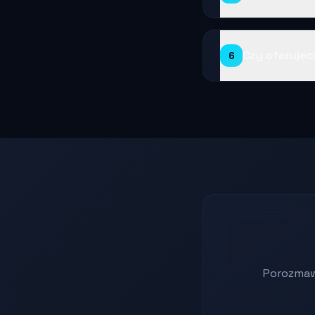
Czy oferujec
6
Porozmaw