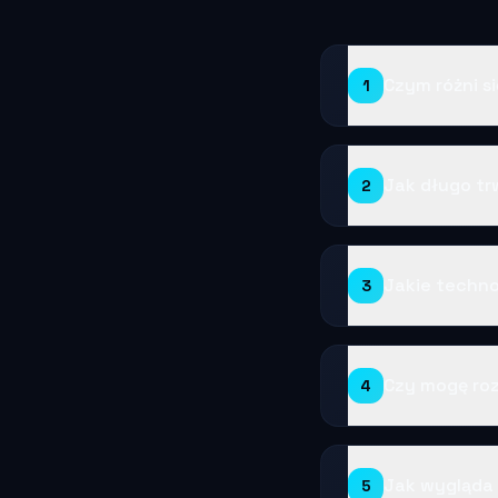
Czym różni s
1
Jak długo tr
2
Jakie techno
3
Czy mogę roz
4
Jak wygląda 
5