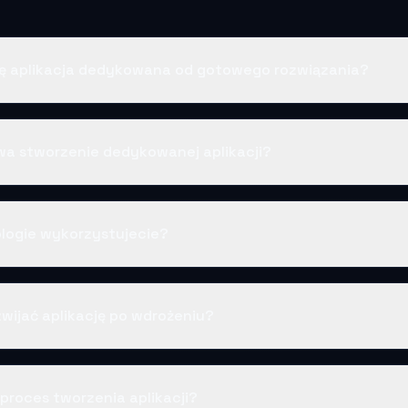
ię aplikacja dedykowana od gotowego rozwiązania?
wa stworzenie dedykowanej aplikacji?
logie wykorzystujecie?
wijać aplikację po wdrożeniu?
proces tworzenia aplikacji?