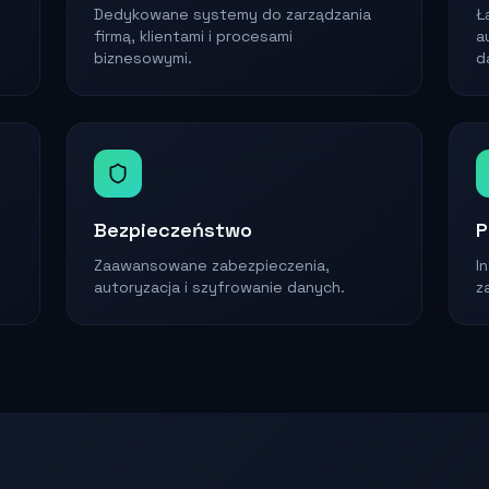
Dedykowane systemy do zarządzania
Ł
firmą, klientami i procesami
a
biznesowymi.
d
Bezpieczeństwo
P
Zaawansowane zabezpieczenia,
I
autoryzacja i szyfrowanie danych.
z