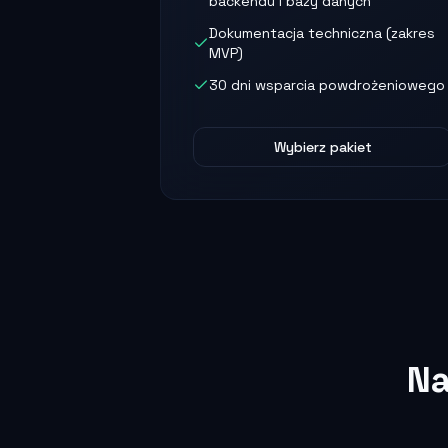
backendu i bazy danych
Dokumentacja techniczna (zakres
MVP)
30 dni wsparcia powdrożeniowego
Wybierz pakiet
Na