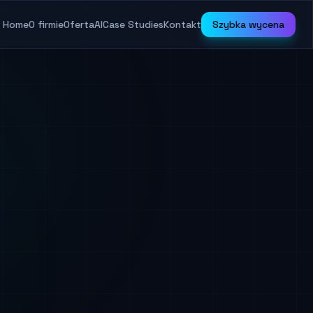
Home
O firmie
Oferta
AI
Case Studies
Kontakt
Szybka wycena