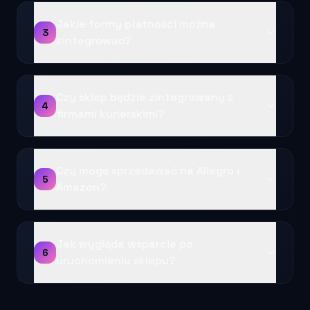
Jakie formy płatności można
3
zintegrować?
Czy sklep będzie zintegrowany z
4
firmami kurierskimi?
Czy mogę sprzedawać na Allegro i
5
Amazon?
Jak wygląda wsparcie po
6
uruchomieniu sklepu?