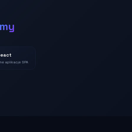
amy
React
e aplikacje SPA