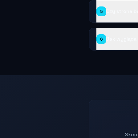
Czy strona b
5
Jak wygląda
6
Skont