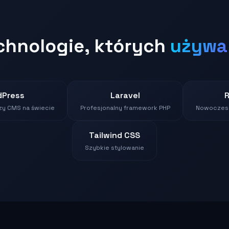
chnologie, których
używ
dPress
Laravel
zy CMS na świecie
Profesjonalny framework PHP
Nowoczesn
Tailwind CSS
Szybkie stylowanie