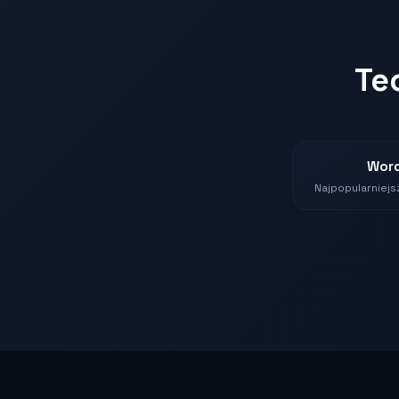
Te
Wor
Najpopularniejs