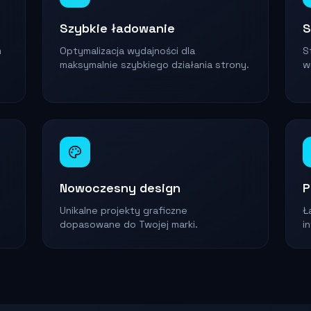
Szybkie ładowanie
S
m
Optymalizacja wydajności dla
S
maksymalnie szybkiego działania strony.
w
Nowoczesny design
P
Unikalne projekty graficzne
Ł
dopasowane do Twojej marki.
i