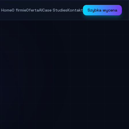
Home
O firmie
Oferta
AI
Case Studies
Kontakt
Szybka wycena