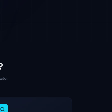
?
ości