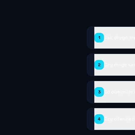
Jak długo tr
1
Czy mogę sam
2
Co obejmuje 
3
Czy oferujec
4