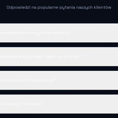
Odpowiedzi na popularne pytania naszych klientów
wa realizacja strony internetowej?
odzielnie edytować treści na stronie?
cena strony internetowej?
ie hosting i domenę?