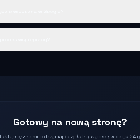
ędzie widoczna w Google?
 proces współpracy?
Gotowy na nową stronę?
aktuj się z nami i otrzymaj bezpłatną wycenę w ciągu 24 